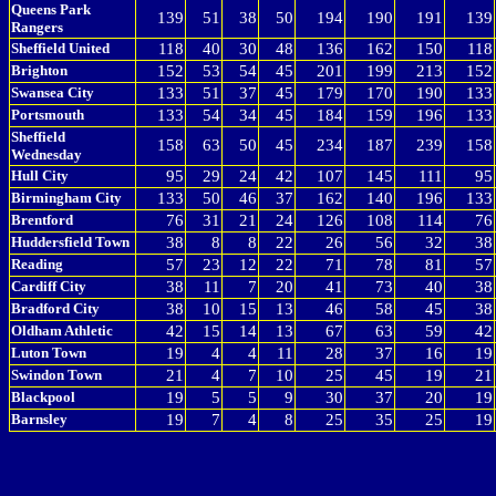
Queens Park
139
51
38
50
194
190
191
139
Rangers
Sheffield United
118
40
30
48
136
162
150
118
Brighton
152
53
54
45
201
199
213
152
Swansea City
133
51
37
45
179
170
190
133
Portsmouth
133
54
34
45
184
159
196
133
Sheffield
158
63
50
45
234
187
239
158
Wednesday
Hull City
95
29
24
42
107
145
111
95
Birmingham City
133
50
46
37
162
140
196
133
Brentford
76
31
21
24
126
108
114
76
Huddersfield Town
38
8
8
22
26
56
32
38
Reading
57
23
12
22
71
78
81
57
Cardiff City
38
11
7
20
41
73
40
38
Bradford City
38
10
15
13
46
58
45
38
Oldham Athletic
42
15
14
13
67
63
59
42
Luton Town
19
4
4
11
28
37
16
19
Swindon Town
21
4
7
10
25
45
19
21
Blackpool
19
5
5
9
30
37
20
19
Barnsley
19
7
4
8
25
35
25
19