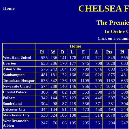
CHELSEA 
Home
The Premie
In Order 
Click on a column
Home
Pl
W
D
L
F
A
Pts
Pl
West Ham United
555
236
141
178
810
721
849
555
Everton
633
286
170
177
945
708
1028
633
Aston Villa
576
243
164
169
799
646
893
576
Southampton
481
181
132
168
660
626
675
481
Tottenham Hotspur
633
342
136
155
1105
705
1162
633
Newcastle United
574
288
140
146
956
647
1004
574
Crystal Palace
308
98
82
128
353
398
376
308
Fulham
342
144
75
123
469
446
507
342
Sunderland
304
98
87
119
336
371
381
304
Leicester City
344
134
91
119
473
450
493
344
Manchester City
538
324
106
108
1111
514
1078
538
West Bromwich
247
76
66
105
295
361
294
247
Albion